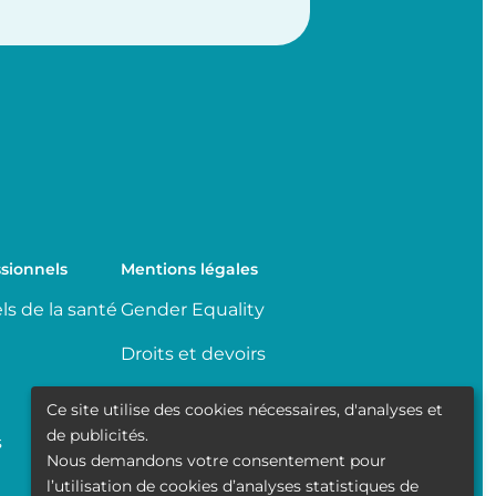
sionnels
Mentions légales
ls de la santé
Gender Equality
Droits et devoirs
Partage de données
Ce site utilise des cookies nécessaires, d'analyses et
médicales
de publicités.
s
Nous demandons votre consentement pour
Transparence
l’utilisation de cookies d’analyses statistiques de