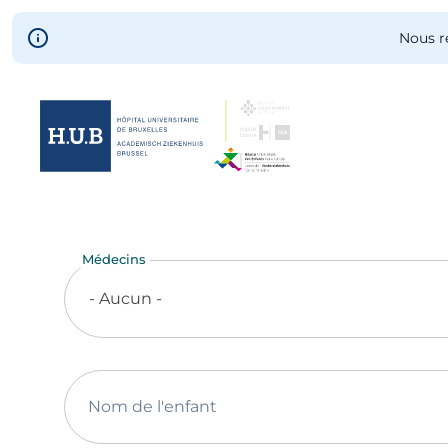
Skip to main content
Nous r
Skip
to
main
Médecins
content
- Aucun -
Nom de l'enfant