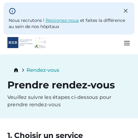
Skip to main content
Nous recrutons !
Rejoignez-nous
et faites la différence
au sein de nos hôpitaux
Skip
to
Breadcrumb
Rendez-vous
main
Current:
content
Prendre rendez-vous
Veuillez suivre les étapes ci-dessous pour
prendre rendez-vous
1. Choisir un service