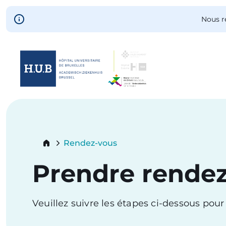
Skip to main content
Nous r
Skip
to
main
content
Breadcrumb
Rendez-vous
Current:
Prendre rende
Veuillez suivre les étapes ci-dessous pou