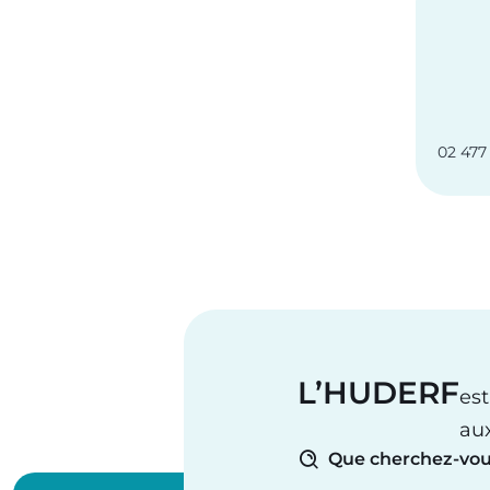
02 477 
L’HUDERF
est
au
Que cherchez-vou