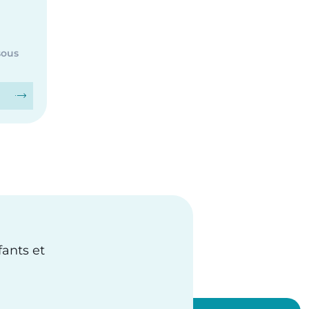
sous
fants et