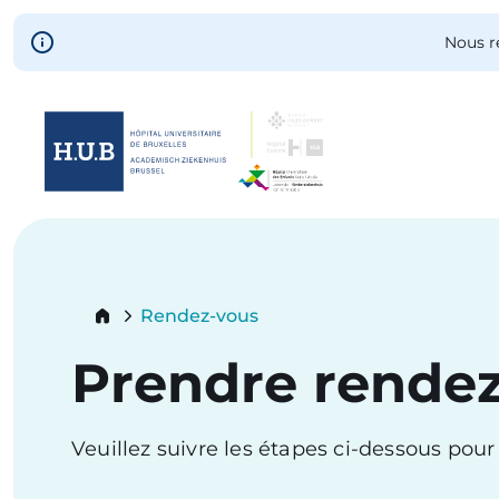
Skip to main content
Nous r
Skip
to
main
content
Breadcrumb
Rendez-vous
Current:
Prendre rende
Veuillez suivre les étapes ci-dessous pou