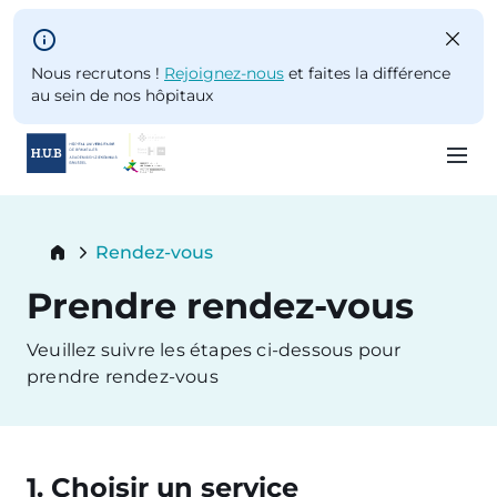
Skip to main content
Nous recrutons !
Rejoignez-nous
et faites la différence
au sein de nos hôpitaux
Skip
to
Breadcrumb
Rendez-vous
main
Current:
content
Prendre rendez-vous
Veuillez suivre les étapes ci-dessous pour
prendre rendez-vous
1. Choisir un service