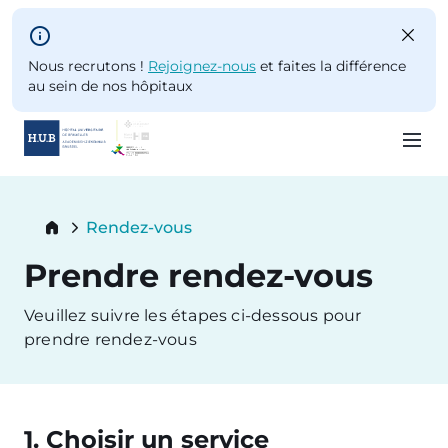
Skip to main content
Nous recrutons !
Rejoignez-nous
et faites la différence
au sein de nos hôpitaux
Skip
to
Breadcrumb
Rendez-vous
main
Current:
content
Prendre rendez-vous
Veuillez suivre les étapes ci-dessous pour
prendre rendez-vous
1. Choisir un service