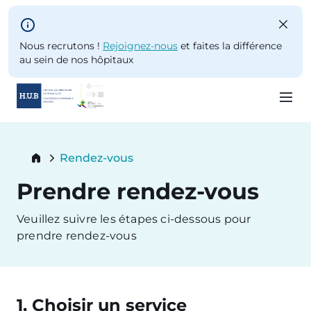
Skip to main content
Nous recrutons !
Rejoignez-nous
et faites la différence
au sein de nos hôpitaux
Skip
to
Breadcrumb
Rendez-vous
main
Current:
content
Prendre rendez-vous
Veuillez suivre les étapes ci-dessous pour
prendre rendez-vous
1. Choisir un service