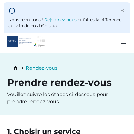
Skip to main content
Nous recrutons !
Rejoignez-nous
et faites la différence
au sein de nos hôpitaux
Skip
to
Breadcrumb
Rendez-vous
main
Current:
content
Prendre rendez-vous
Veuillez suivre les étapes ci-dessous pour
prendre rendez-vous
1. Choisir un service