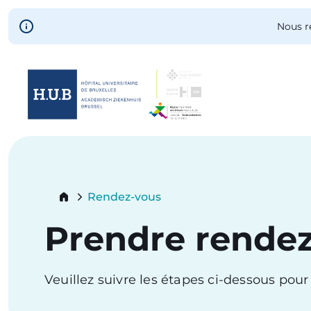
Skip to main content
Nous r
Skip
to
main
content
Breadcrumb
Rendez-vous
Current:
Prendre rende
Veuillez suivre les étapes ci-dessous pou