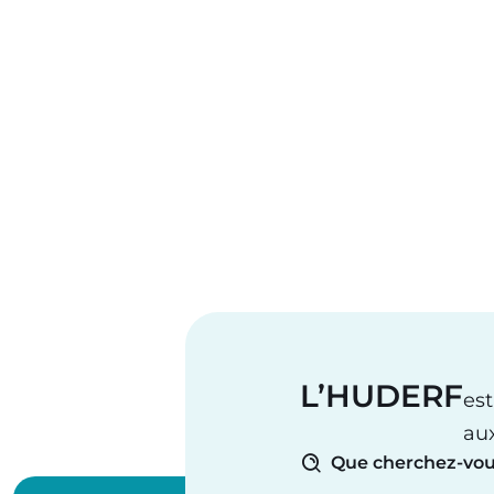
L’HUDERF
est
au
Que cherchez-vou