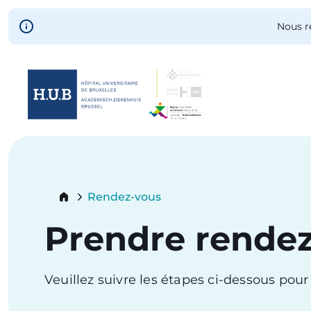
Skip to main content
Nous r
Skip
to
main
content
Breadcrumb
Rendez-vous
Current:
Prendre rende
Veuillez suivre les étapes ci-dessous pou