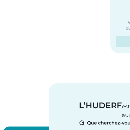
V
ou
L’HUDERF
est
au
Que cherchez-vou