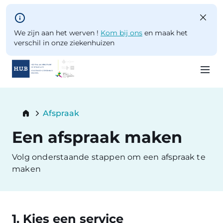
Skip to main content
We zijn aan het werven !
Kom bij ons
en maak het
verschil in onze ziekenhuizen
Skip
to
Breadcrumb
Afspraak
main
Current:
content
Een afspraak maken
Volg onderstaande stappen om een afspraak te
maken
1. Kies een service