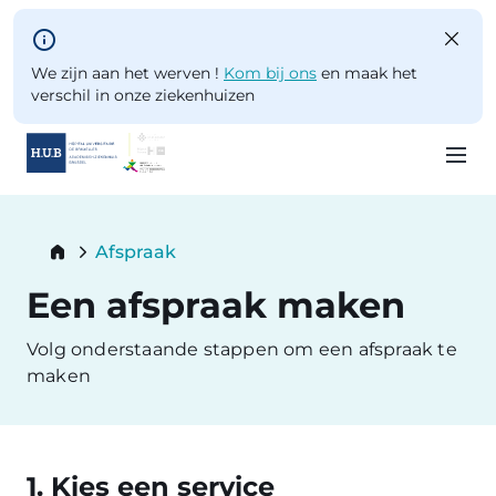
Skip to main content
We zijn aan het werven !
Kom bij ons
en maak het
verschil in onze ziekenhuizen
Skip
to
Breadcrumb
Afspraak
main
Current:
content
Een afspraak maken
Volg onderstaande stappen om een afspraak te
maken
1. Kies een service