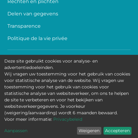
Rechten en plichten
Delen van gegevens
Transparence
Politique de la vie privée
Toegankelijkheid
Deze site gebruikt cookies voor analyse- en
advertentiedoeleinden.
Contact
Wij vragen uw toestemming voor het gebruik van cookies
voor statistische analyse van de website. Wij vragen uw
Cookies
toestemming voor het gebruik van cookies voor
statistische analyse van websiteverkeer, om ons te helpen
Wettelijke mededelingen
de site te verbeteren en voor het bekijken van
websiteverkeergegevens. Je voorkeur
Universitair Kinderziekenhuis Koningin Fabiola • Jean-
(weigering/aanvaarding) wordt 6 maanden bewaard.
Joseph Crocqlaan 15 - 1020 Brussel
Voor meer informatie:
Privacybeleid
Aanpassen
Weigeren
Accepteren