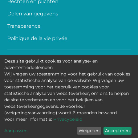
Rechten en plichten
Delen van gegevens
Transparence
Politique de la vie privée
Toegankelijkheid
Deze site gebruikt cookies voor analyse- en
advertentiedoeleinden.
Contact
Wij vragen uw toestemming voor het gebruik van cookies
voor statistische analyse van de website. Wij vragen uw
Cookies
toestemming voor het gebruik van cookies voor
statistische analyse van websiteverkeer, om ons te helpen
Wettelijke mededelingen
de site te verbeteren en voor het bekijken van
websiteverkeergegevens. Je voorkeur
Universitair Kinderziekenhuis Koningin Fabiola • Jean-
(weigering/aanvaarding) wordt 6 maanden bewaard.
Joseph Crocqlaan 15 - 1020 Brussel
Voor meer informatie:
Privacybeleid
Aanpassen
Weigeren
Accepteren