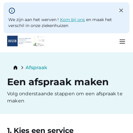
Skip to main content
We zijn aan het werven !
Kom bij ons
en maak het
verschil in onze ziekenhuizen
Skip
to
Breadcrumb
Afspraak
main
Current:
content
Een afspraak maken
Volg onderstaande stappen om een afspraak te
maken
1. Kies een service