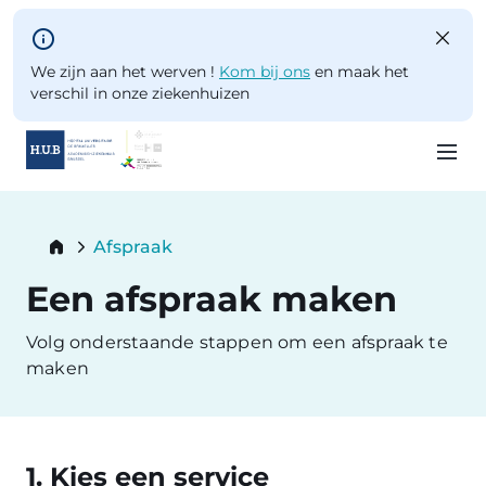
Skip to main content
We zijn aan het werven !
Kom bij ons
en maak het
verschil in onze ziekenhuizen
Skip
to
Breadcrumb
Afspraak
main
Current:
content
Een afspraak maken
Volg onderstaande stappen om een afspraak te
maken
1. Kies een service