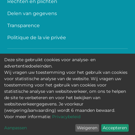
Rechten en plichten
Delen van gegevens
Transparence
Politique de la vie privée
Toegankelijkheid
Deze site gebruikt cookies voor analyse- en
advertentiedoeleinden.
Contact
Wij vragen uw toestemming voor het gebruik van cookies
voor statistische analyse van de website. Wij vragen uw
Cookies
toestemming voor het gebruik van cookies voor
statistische analyse van websiteverkeer, om ons te helpen
Wettelijke mededelingen
de site te verbeteren en voor het bekijken van
websiteverkeergegevens. Je voorkeur
Universitair Kinderziekenhuis Koningin Fabiola • Jean-
(weigering/aanvaarding) wordt 6 maanden bewaard.
Joseph Crocqlaan 15 - 1020 Brussel
Voor meer informatie:
Privacybeleid
Aanpassen
Weigeren
Accepteren