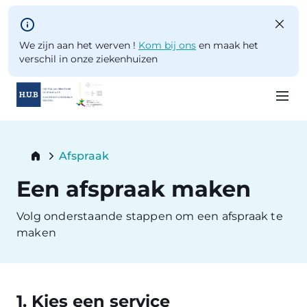
Skip to main content
We zijn aan het werven !
Kom bij ons
en maak het
verschil in onze ziekenhuizen
Skip
to
Breadcrumb
Afspraak
main
Current:
content
Een afspraak maken
Volg onderstaande stappen om een afspraak te
maken
1. Kies een service