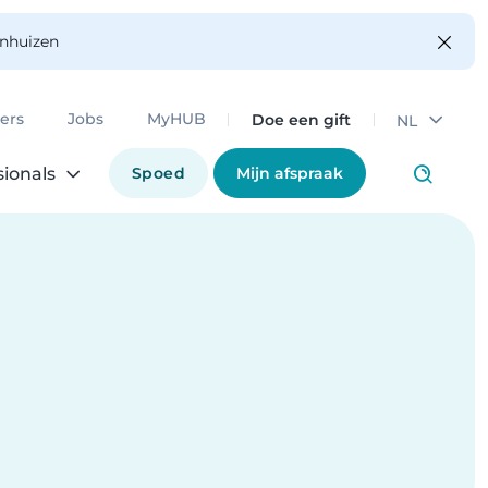
enhuizen
Doe een gift
ers
Jobs
MyHUB
NL
Spoed
Mijn afspraak
sionals