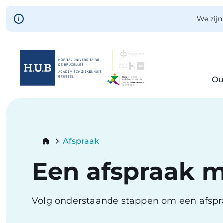
Skip to main content
We zijn
Ou
Skip
to
main
content
Breadcrumb
Afspraak
Current:
Een afspraak 
Volg onderstaande stappen om een afsp