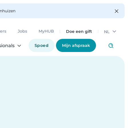
enhuizen
Doe een gift
ers
Jobs
MyHUB
NL
Spoed
Mijn afspraak
sionals