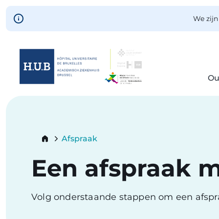
Skip to main content
We zijn
Ou
Skip
to
main
content
Breadcrumb
Afspraak
Current:
Een afspraak 
Volg onderstaande stappen om een afsp