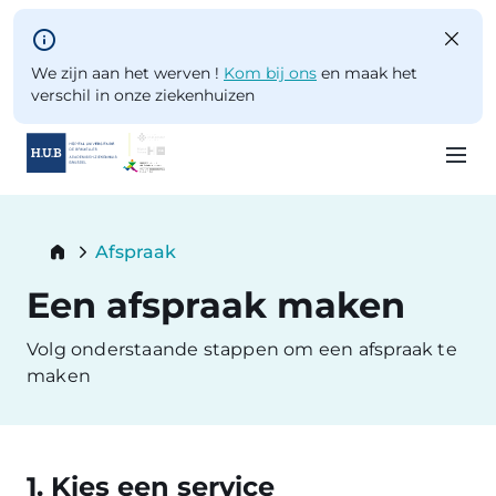
Skip to main content
We zijn aan het werven !
Kom bij ons
en maak het
verschil in onze ziekenhuizen
Skip
to
Breadcrumb
Afspraak
main
Current:
content
Een afspraak maken
Volg onderstaande stappen om een afspraak te
maken
1. Kies een service