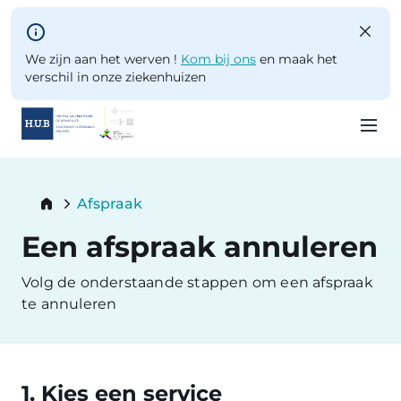
Skip to main content
We zijn aan het werven !
Kom bij ons
en maak het
verschil in onze ziekenhuizen
Skip
to
Breadcrumb
Afspraak
main
Current:
content
Een afspraak annuleren
Volg de onderstaande stappen om een afspraak
te annuleren
1. Kies een service