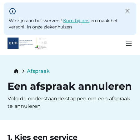
Skip to main content
We zijn aan het werven !
Kom bij ons
en maak het
verschil in onze ziekenhuizen
Skip
to
Breadcrumb
Afspraak
main
Current:
content
Een afspraak annuleren
Volg de onderstaande stappen om een afspraak
te annuleren
1. Kies een service