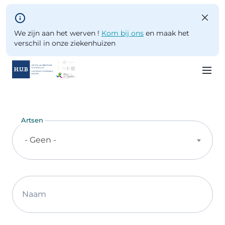
Skip to main content
We zijn aan het werven !
Kom bij ons
en maak het
verschil in onze ziekenhuizen
Skip
to
main
Artsen
content
- Geen -
Naam