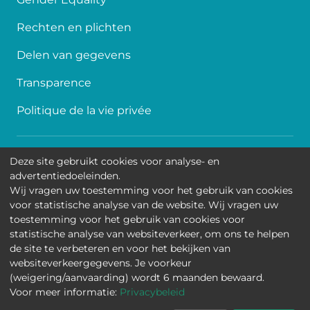
Rechten en plichten
Delen van gegevens
Transparence
Politique de la vie privée
Toegankelijkheid
Deze site gebruikt cookies voor analyse- en
advertentiedoeleinden.
Contact
Wij vragen uw toestemming voor het gebruik van cookies
voor statistische analyse van de website. Wij vragen uw
Cookies
toestemming voor het gebruik van cookies voor
statistische analyse van websiteverkeer, om ons te helpen
Wettelijke mededelingen
de site te verbeteren en voor het bekijken van
websiteverkeergegevens. Je voorkeur
Universitair Kinderziekenhuis Koningin Fabiola • Jean-
(weigering/aanvaarding) wordt 6 maanden bewaard.
Joseph Crocqlaan 15 - 1020 Brussel
Voor meer informatie:
Privacybeleid