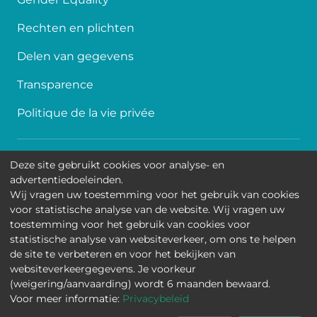
Rechten en plichten
Delen van gegevens
Transparence
Politique de la vie privée
Toegankelijkheid
Deze site gebruikt cookies voor analyse- en
advertentiedoeleinden.
Contact
Wij vragen uw toestemming voor het gebruik van cookies
voor statistische analyse van de website. Wij vragen uw
Cookies
toestemming voor het gebruik van cookies voor
statistische analyse van websiteverkeer, om ons te helpen
Wettelijke mededelingen
de site te verbeteren en voor het bekijken van
websiteverkeergegevens. Je voorkeur
Universitair Kinderziekenhuis Koningin Fabiola • Jean-
(weigering/aanvaarding) wordt 6 maanden bewaard.
Joseph Crocqlaan 15 - 1020 Brussel
Voor meer informatie:
Privacybeleid