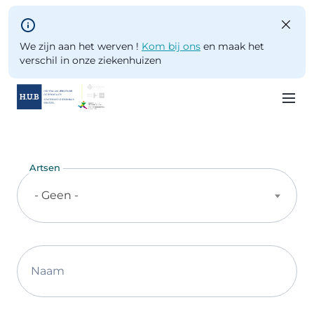
Skip to main content
We zijn aan het werven !
Kom bij ons
en maak het
verschil in onze ziekenhuizen
Skip
to
main
Artsen
content
- Geen -
Naam