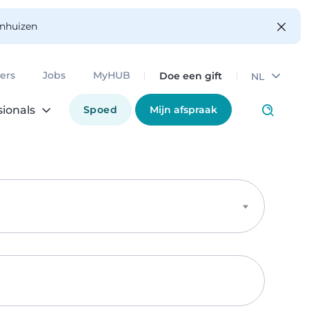
enhuizen
Doe een gift
ers
Jobs
MyHUB
NL
Spoed
Mijn afspraak
sionals