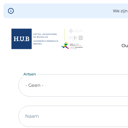
Skip to main content
We zijn
Ou
Skip
to
main
Artsen
content
- Geen -
Naam