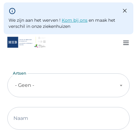
Skip to main content
We zijn aan het werven !
Kom bij ons
en maak het
verschil in onze ziekenhuizen
Skip
to
main
Artsen
content
- Geen -
Naam