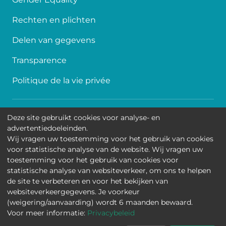
Rechten en plichten
Delen van gegevens
Transparence
Politique de la vie privée
Toegankelijkheid
Deze site gebruikt cookies voor analyse- en
advertentiedoeleinden.
Contact
Wij vragen uw toestemming voor het gebruik van cookies
voor statistische analyse van de website. Wij vragen uw
Cookies
toestemming voor het gebruik van cookies voor
statistische analyse van websiteverkeer, om ons te helpen
Wettelijke mededelingen
de site te verbeteren en voor het bekijken van
websiteverkeergegevens. Je voorkeur
Universitair Kinderziekenhuis Koningin Fabiola • Jean-
(weigering/aanvaarding) wordt 6 maanden bewaard.
Joseph Crocqlaan 15 - 1020 Brussel
Voor meer informatie:
Privacybeleid