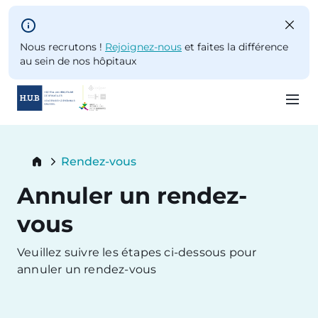
Skip to main content
Nous recrutons !
Rejoignez-nous
et faites la différence
au sein de nos hôpitaux
Skip
to
Breadcrumb
Rendez-vous
main
Current:
content
Annuler un rendez-
vous
Veuillez suivre les étapes ci-dessous pour
annuler un rendez-vous