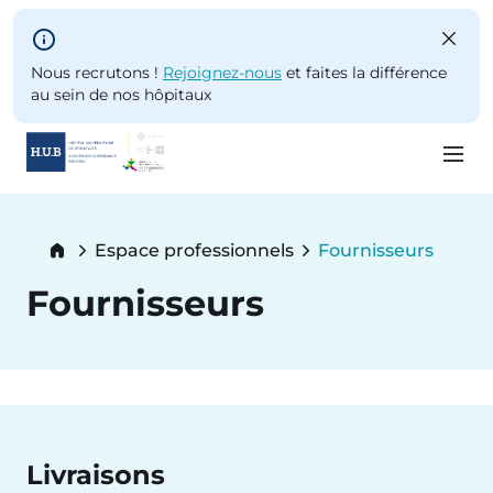
Skip to main content
Nous recrutons !
Rejoignez-nous
et faites la différence
au sein de nos hôpitaux
Skip
to
Breadcrumb
Espace professionnels
Fournisseurs
main
Current:
content
Fournisseurs
Livraisons