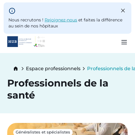
Skip to main content
Nous recrutons !
Rejoignez-nous
et faites la différence
au sein de nos hôpitaux
Skip
to
Breadcrumb
Espace professionnels
Professionnels de l
main
Current:
content
Professionnels de la
santé
Généralistes et spécialistes