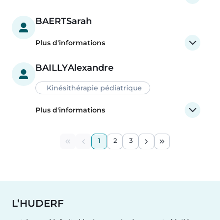
BAERT
Sarah
Plus d'informations
BAILLY
Alexandre
Kinésithérapie pédiatrique
Plus d'informations
Pagination
1
2
3
First page
Previous page
Current page
Page
Page
Next page
Last page
L’HUDERF