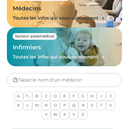
Médecins
Toutes les infos qui vous concernent
Secteur paramédical
Infirmiers
Toutes les infos qui vous concernent
Tapez le nom d'un médecin
A
- Tout -
B
C
D
E
F
G
H
I
J
K
L
M
N
O
P
Q
R
S
T
U
V
W
X
Y
Z