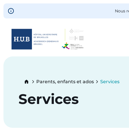
Skip to main content
Nous r
Skip
to
main
content
Breadcrumb
Parents, enfants et ados
Services
Current:
Services