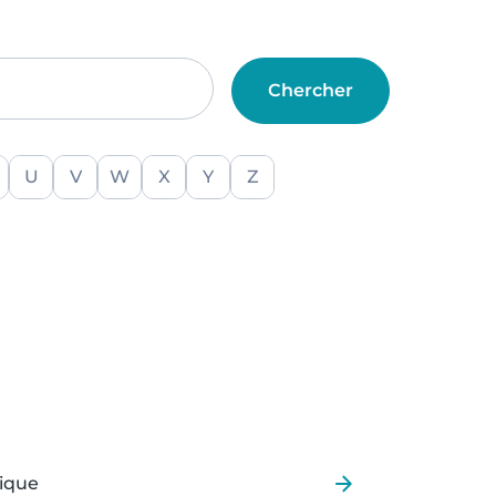
U
V
W
X
Y
Z
rique