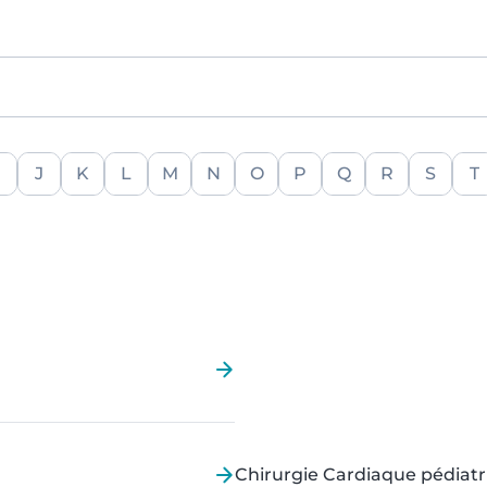
J
K
L
M
N
O
P
Q
R
S
T
Chirurgie Cardiaque pédiat