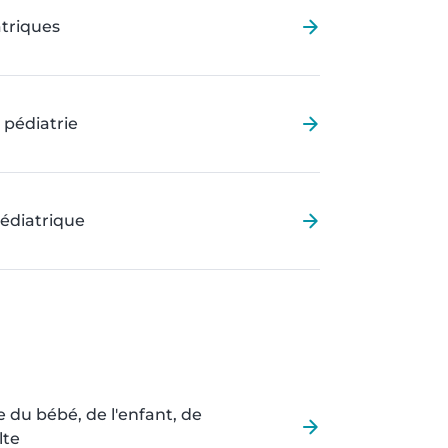
atriques
 pédiatrie
édiatrique
e du bébé, de l'enfant, de
lte