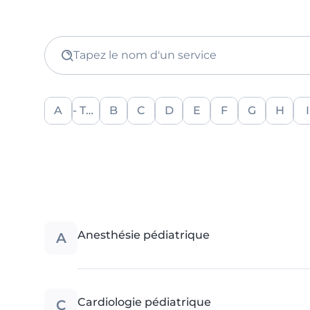
Tapez le nom d'un service
A
- Tout -
B
C
D
E
F
G
H
I
A
Anesthésie pédiatrique
C
Cardiologie pédiatrique