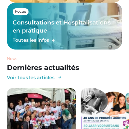
Focus
Consultations et Hospitalisations :
en pratique
Toutes les infos
News
Dernières actualités
Voir tous les articles
Image
Image