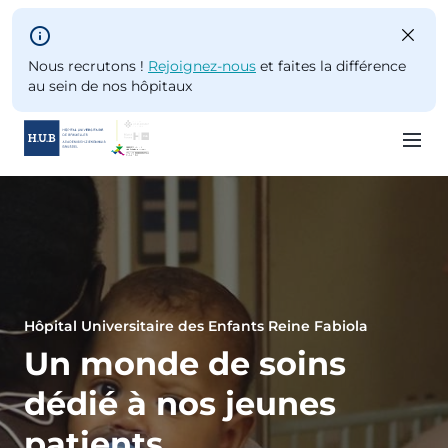
Skip to main content
Nous recrutons !
Rejoignez-nous
et faites la différence
au sein de nos hôpitaux
Skip
to
main
content
Hôpital Universitaire des Enfants Reine Fabiola
Un monde de soins
dédié à nos jeunes
patients