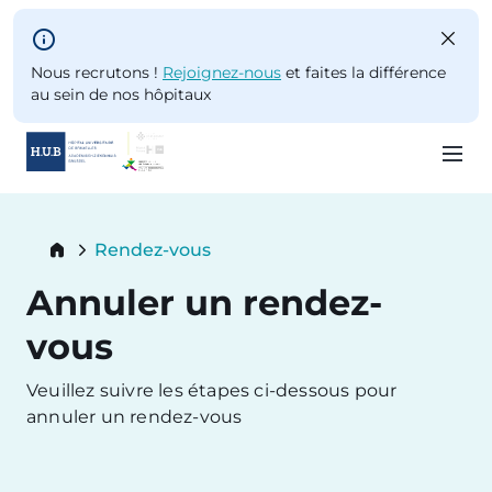
Skip to main content
Nous recrutons !
Rejoignez-nous
et faites la différence
au sein de nos hôpitaux
Skip
to
Breadcrumb
Rendez-vous
main
Current:
content
Annuler un rendez-
vous
Veuillez suivre les étapes ci-dessous pour
annuler un rendez-vous