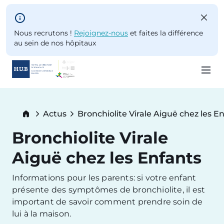
Skip to main content
Nous recrutons !
Rejoignez-nous
et faites la différence
au sein de nos hôpitaux
Skip
to
Breadcrumb
Actus
Bronchiolite Virale Aiguë chez les E
main
Current:
content
Bronchiolite Virale
Aiguë chez les Enfants
Informations pour les parents: si votre enfant
présente des symptômes de bronchiolite, il est
important de savoir comment prendre soin de
lui à la maison.