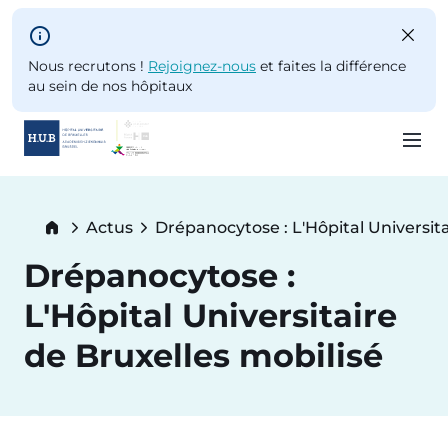
Skip to main content
Nous recrutons !
Rejoignez-nous
et faites la différence
au sein de nos hôpitaux
Skip
to
Breadcrumb
Actus
Drépanocytose : L'Hôpital Universita
main
Current:
content
Drépanocytose :
L'Hôpital Universitaire
de Bruxelles mobilisé