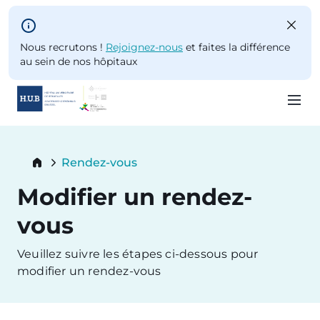
Skip to main content
Nous recrutons !
Rejoignez-nous
et faites la différence
au sein de nos hôpitaux
Skip
to
Breadcrumb
Rendez-vous
main
Current:
content
Modifier un rendez-
vous
Veuillez suivre les étapes ci-dessous pour
modifier un rendez-vous