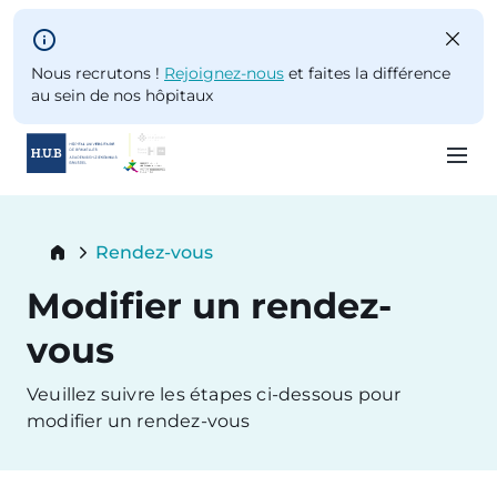
Skip to main content
Nous recrutons !
Rejoignez-nous
et faites la différence
au sein de nos hôpitaux
Skip
to
Breadcrumb
Rendez-vous
main
Current:
content
Modifier un rendez-
vous
Veuillez suivre les étapes ci-dessous pour
modifier un rendez-vous