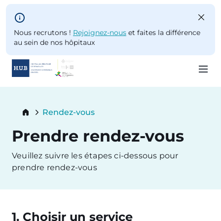
Skip to main content
Nous recrutons !
Rejoignez-nous
et faites la différence
au sein de nos hôpitaux
Skip
to
Breadcrumb
Rendez-vous
main
Current:
content
Prendre rendez-vous
Veuillez suivre les étapes ci-dessous pour
prendre rendez-vous
1. Choisir un service