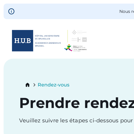
Skip to main content
Nous r
Skip
to
main
content
Breadcrumb
Rendez-vous
Current:
Prendre rende
Veuillez suivre les étapes ci-dessous pou