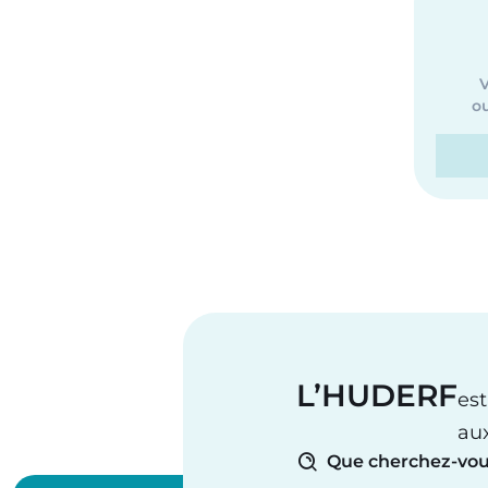
V
ou
L’HUDERF
est
au
Que cherchez-vou