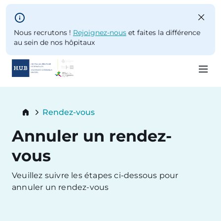
Skip to main content
Nous recrutons !
Rejoignez-nous
et faites la différence
au sein de nos hôpitaux
Skip
to
Breadcrumb
Rendez-vous
main
Current:
content
Annuler un rendez-
vous
Veuillez suivre les étapes ci-dessous pour
annuler un rendez-vous