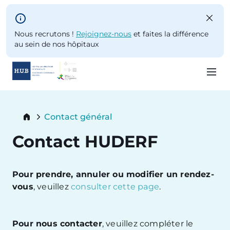
Skip to main content
Nous recrutons !
Rejoignez-nous
et faites la différence
au sein de nos hôpitaux
Skip
to
Breadcrumb
Contact général
main
Current:
content
Contact HUDERF
Pour prendre, annuler ou modifier un rendez-
vous
, veuillez
consulter cette page
.
Pour nous contacter
, veuillez compléter le