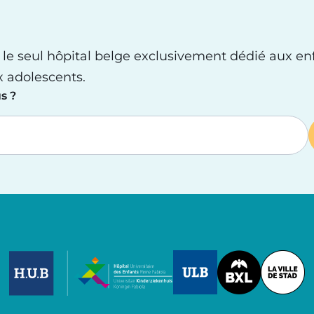
 le seul hôpital belge exclusivement dédié aux en
x adolescents.
s ?
Image
Image
Image