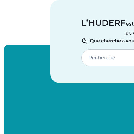
L’HUDERF
est
au
Que cherchez-vou
Recherche