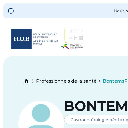
Skip to main content
Nous r
Skip
to
main
content
Breadcrumb
Professionnels de la santé
Bontems
P
Current:
BONTEM
Gastroentérologie pédiatri