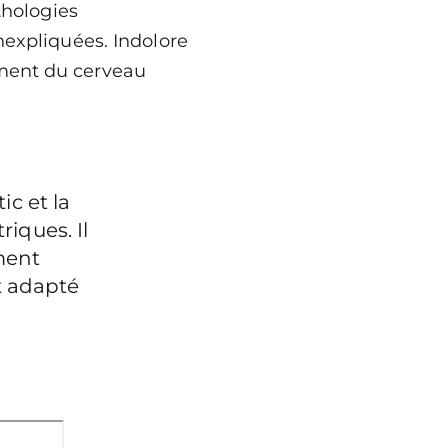
thologies
nexpliquées. Indolore
ement du cerveau
ic et la
iques. Il
ment
nt adapté