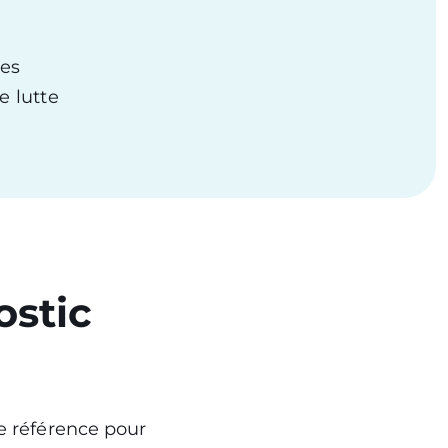
des
e lutte
ostic
 référence pour