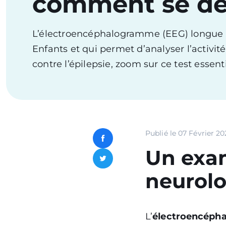
comment se dé
L’électroencéphalogramme (EEG) longue d
Enfants et qui permet d’analyser l’activit
contre l’épilepsie, zoom sur ce test essenti
Publié le
07 Février 20
Facebook
Un exam
Twitter
neurol
L’
électroencéph