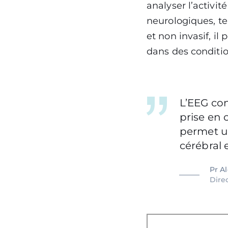
analyser l’activit
neurologiques, tel
et non invasif, 
dans des conditi
L’EEG con
prise en 
permet u
cérébral 
Pr A
Dire