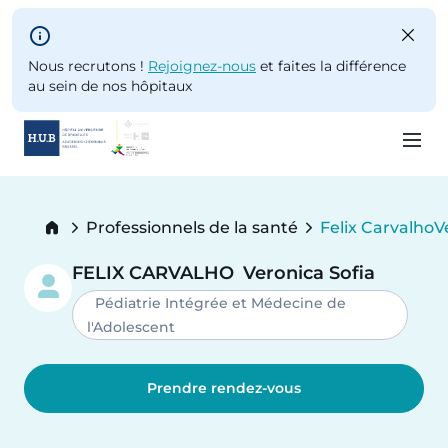
Skip to main content
Nous recrutons !
Rejoignez-nous
et faites la différence
au sein de nos hôpitaux
Skip
to
Breadcrumb
Professionnels de la santé
Felix Carvalho
V
main
Current:
content
FELIX CARVALHO
Veronica Sofia
Pédiatrie Intégrée et Médecine de
l'Adolescent
Prendre rendez-vous