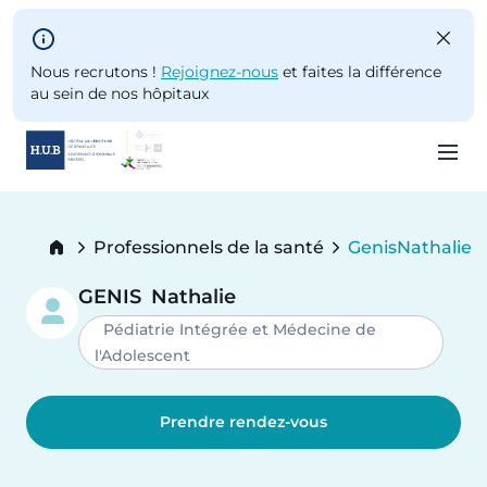
Skip to main content
Nous recrutons !
Rejoignez-nous
et faites la différence
au sein de nos hôpitaux
Skip
to
Breadcrumb
Professionnels de la santé
Genis
Nathalie
main
Current:
content
GENIS
Nathalie
Pédiatrie Intégrée et Médecine de
l'Adolescent
Prendre rendez-vous