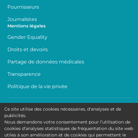
Fournisseurs
Journalistes
Mentions légales
Gender Equality
Droits et devoirs
Partage de données médicales
Transparence
Politique de la vie privée
Accessibilité
Ce site utilise des cookies nécessaires, d'analyses et de
publicités.
Contact
Nous demandons votre consentement pour l’utilisation de
cookies d’analyses statistiques de fréquentation du site web
Cookies
utiles à son amélioration et de cookies qui permettent le