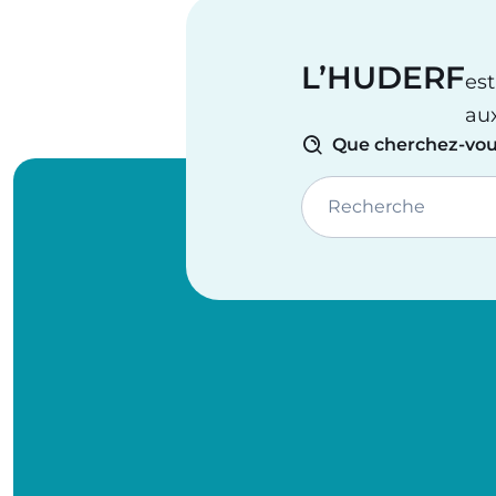
L’HUDERF
est
au
Que cherchez-vou
Recherche