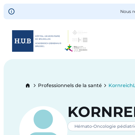
Skip to main content
Nous r
Skip
to
main
content
Breadcrumb
Professionnels de la santé
Kornreich
Current:
KORNRE
Hémato-Oncologie pédiatr