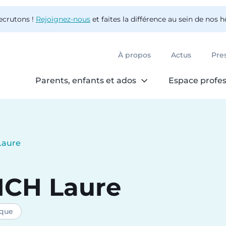
ecrutons !
Rejoignez-nous
et faites la différence au sein de nos 
À propos
Actus
Pre
Parents, enfants et ados
Espace profes
Laure
ICH
Laure
ique