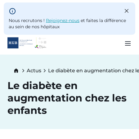
Skip to main content
Nous recrutons !
Rejoignez-nous
et faites la différence
au sein de nos hôpitaux
Skip
to
Breadcrumb
Actus
Le diabète en augmentation chez le
main
Current:
content
Le diabète en
augmentation chez les
enfants