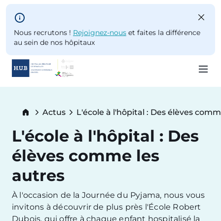
Skip to main content
Nous recrutons !
Rejoignez-nous
et faites la différence
au sein de nos hôpitaux
Skip
to
Breadcrumb
Actus
L'école à l'hôpital : Des élèves comm
main
Current:
content
L'école à l'hôpital : Des
élèves comme les
autres
À l'occasion de la Journée du Pyjama, nous vous
invitons à découvrir de plus près l'École Robert
Dubois, qui offre à chaque enfant hospitalisé la