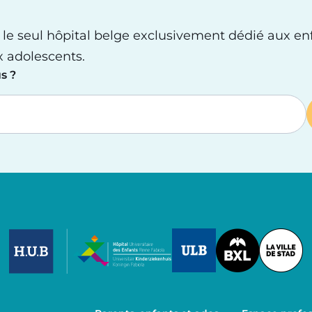
 le seul hôpital belge exclusivement dédié aux en
x adolescents.
s ?
Image
Image
Image