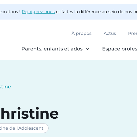
ecrutons !
Rejoignez-nous
et faites la différence au sein de nos 
À propos
Actus
Pre
Parents, enfants et ados
Espace profes
stine
hristine
cine de l'Adolescent