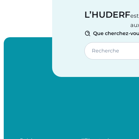
L’HUDERF
est
au
Que cherchez-vou
Recherche