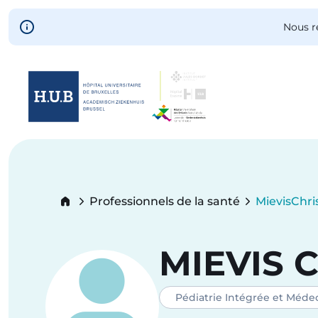
Skip to main content
Nous r
Skip
to
main
content
Breadcrumb
Professionnels de la santé
Mievis
Chri
Current:
MIEVIS
C
Pédiatrie Intégrée et Méde