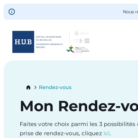
Skip to main content
Nous r
Skip
to
main
content
Breadcrumb
Rendez-vous
Current:
Mon Rendez-v
Faites votre choix parmi les 3 possibilité
prise de rendez-vous, cliquez
ici
.