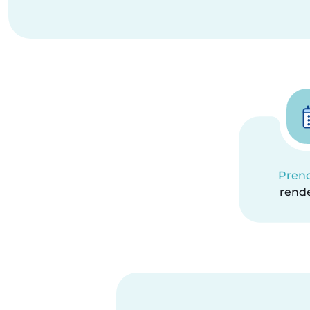
Pren
rend