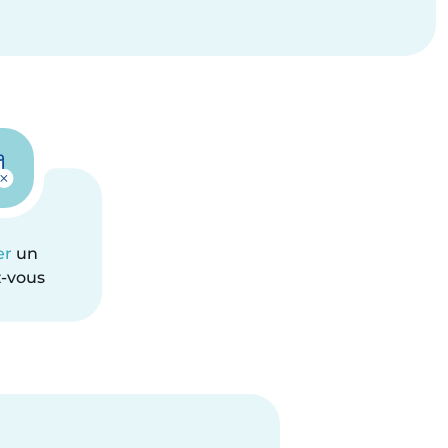
er
un
-vous