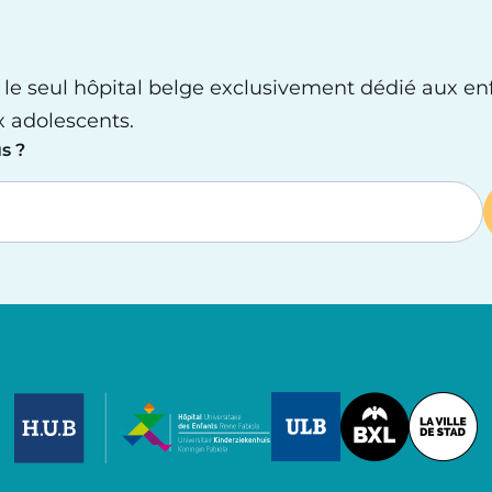
 le seul hôpital belge exclusivement dédié aux en
x adolescents.
s ?
Image
Image
Image