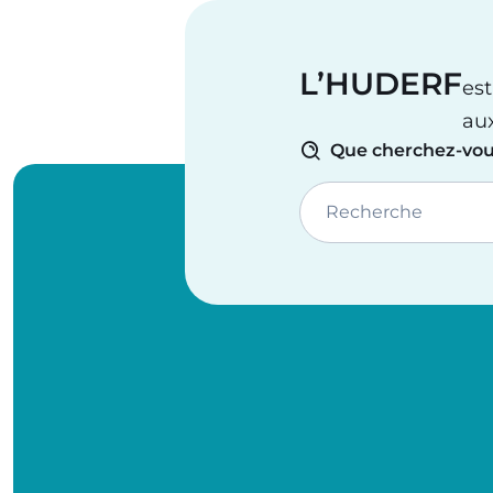
L’HUDERF
est
au
Que cherchez-vou
Recherche