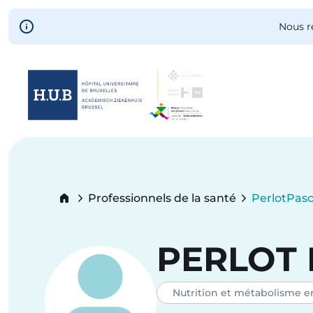
Skip to main content
Nous r
Skip
to
main
content
Breadcrumb
Professionnels de la santé
Perlot
Pasc
Current:
PERLOT
Nutrition et métabolisme e