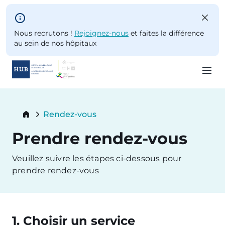
Skip to main content
Nous recrutons !
Rejoignez-nous
et faites la différence
au sein de nos hôpitaux
Skip
to
Breadcrumb
Rendez-vous
main
Current:
content
Prendre rendez-vous
Veuillez suivre les étapes ci-dessous pour
prendre rendez-vous
1. Choisir un service