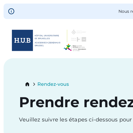
Skip to main content
Nous r
Skip
to
main
content
Breadcrumb
Rendez-vous
Current:
Prendre rende
Veuillez suivre les étapes ci-dessous pou